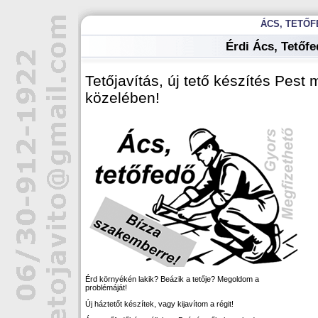
ÁCS, TETŐF
Érdi Ács, Tetőf
Tetőjavítás, új tető készítés Pest
közelében!
Érd környékén lakik? Beázik a tetője? Megoldom a
problémáját!
Új háztetőt készítek, vagy kijavítom a régit!