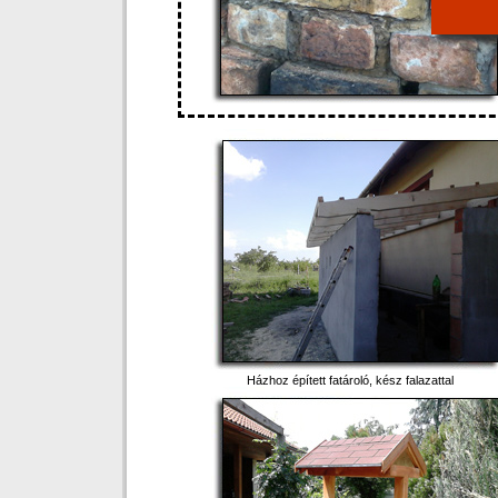
Házhoz épített fatároló, kész falazattal