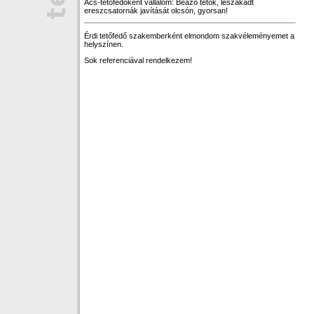
Ács-tetőfedőként vállalom: Beázó tetők, leszakadt
ereszcsatornák javítását olcsón, gyorsan!
Érdi tetőfedő szakemberként elmondom szakvéleményemet a
helyszínen.
Sok referenciával rendelkezem!